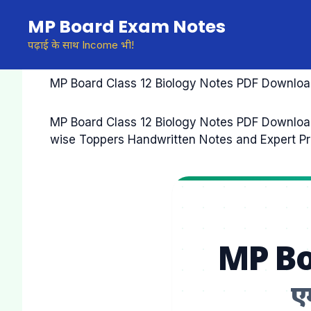
Skip
MP Board Exam Notes
to
content
पढ़ाई के साथ Income भी!
MP Board Class 12 Biology Notes PDF Download एमप
MP Board Class 12 Biology Notes PDF Download : 
wise Toppers Handwritten Notes and Expert Pri
MP Bo
एम